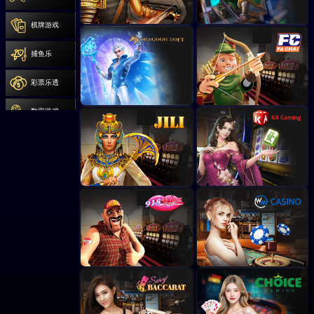
棋牌游戏
捕鱼乐
彩票乐透
数字游戏
斗鸡