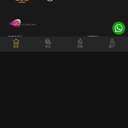
游戏许可证
追踪我们
首页
资金
优惠
账户
权威认证
支付方式
COPYRIGHT WE1PLAY @ 2023. All rights reversed